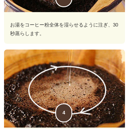
お湯を
コーヒー粉全体を湿らせるように注ぎ、
30
秒蒸らします。
4