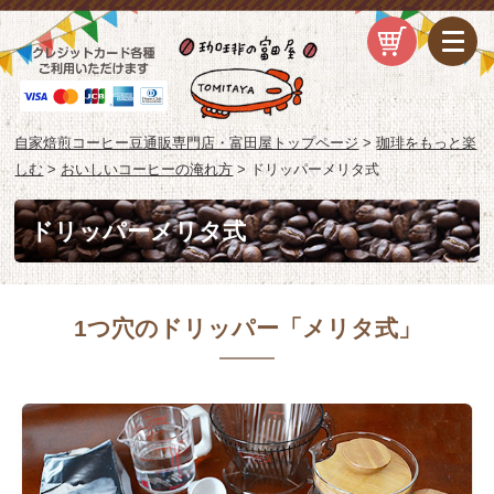
自家焙煎コーヒー豆通販専門店・富田屋トップページ
>
珈琲をもっと楽
しむ
>
おいしいコーヒーの淹れ方
>
ドリッパーメリタ式
ドリッパーメリタ式
1つ穴のドリッパー「メリタ式」