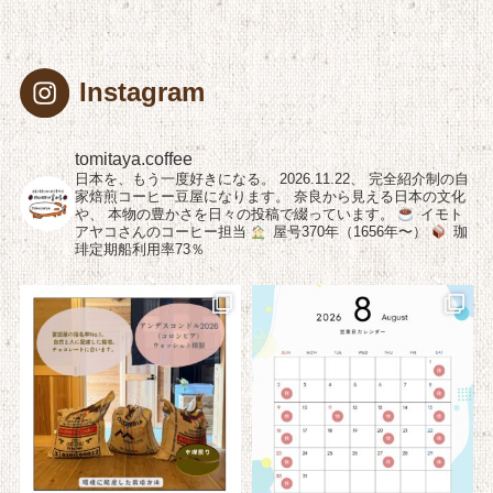
Instagram
tomitaya.coffee
日本を、もう一度好きになる。
2026.11.22、
完全紹介制の自
家焙煎コーヒー豆屋になります。
奈良から見える日本の文化
や、
本物の豊かさを日々の投稿で綴っています。
イモト
アヤコさんのコーヒー担当
屋号370年（1656年〜）
珈
琲定期船利用率73％