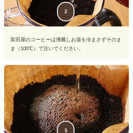
2
富田屋のコーヒーは沸騰し
お湯を冷まさずそのま
ま（100℃）
で注いでください。
3