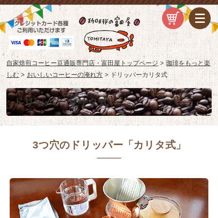
自家焙煎コーヒー豆通販専門店・富田屋トップページ
>
珈琲をもっと楽
しむ
>
おいしいコーヒーの淹れ方
>
ドリッパーカリタ式
ドリッパーカリタ式
3つ穴のドリッパー「カリタ式」