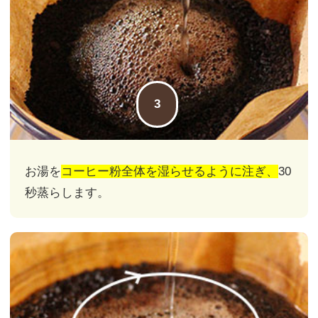
3
お湯を
コーヒー粉全体を湿らせるように注ぎ、
30
秒蒸らします。