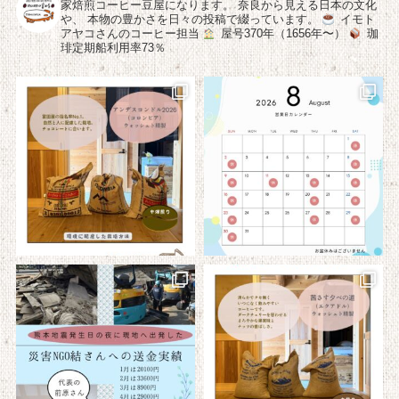
家焙煎コーヒー豆屋になります。
奈良から見える日本の文化
や、
本物の豊かさを日々の投稿で綴っています。
イモト
アヤコさんのコーヒー担当
屋号370年（1656年〜）
珈
琲定期船利用率73％