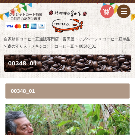
自家焙煎コーヒー豆通販専門店・富田屋トップページ
>
コーヒー豆単品
>
森の守り人（メキシコ） コーヒー豆
>
00348_01
00348_01
00348_01