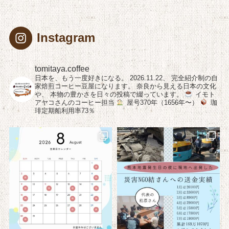
Instagram
tomitaya.coffee
日本を、もう一度好きになる。
2026.11.22、
完全紹介制の自
家焙煎コーヒー豆屋になります。
奈良から見える日本の文化
や、
本物の豊かさを日々の投稿で綴っています。
イモト
アヤコさんのコーヒー担当
屋号370年（1656年〜）
珈
琲定期船利用率73％