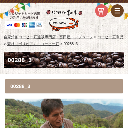
自家焙煎コーヒー豆通販専門店・富田屋トップページ
>
コーヒー豆単品
>
素朴（ボリビア） コーヒー豆
>
00288_3
00288_3
00288_3