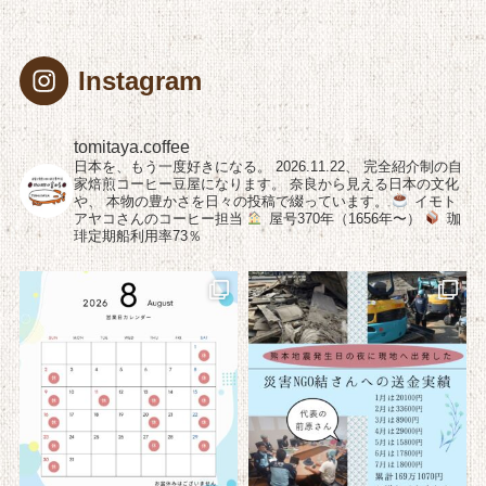
Instagram
tomitaya.coffee
日本を、もう一度好きになる。
2026.11.22、
完全紹介制の自
家焙煎コーヒー豆屋になります。
奈良から見える日本の文化
や、
本物の豊かさを日々の投稿で綴っています。
イモト
アヤコさんのコーヒー担当
屋号370年（1656年〜）
珈
琲定期船利用率73％