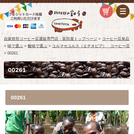
自家焙煎コーヒー豆通販専門店・富田屋トップページ
>
コーヒー豆単品
>
味で選ぶ
>
酸味で選ぶ
>
ユルマセユルス（エチオピア） コーヒー豆
>
00261
00261
00261