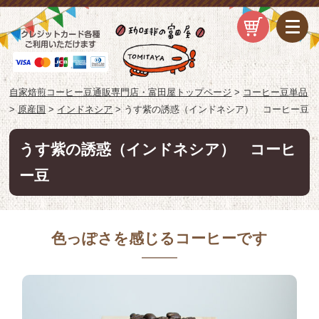
自家焙煎コーヒー豆通販専門店・富田屋トップページ
>
コーヒー豆単品
>
原産国
>
インドネシア
>
うす紫の誘惑（インドネシア） コーヒー豆
うす紫の誘惑（インドネシア） コーヒ
ー豆
色っぽさを感じるコーヒーです