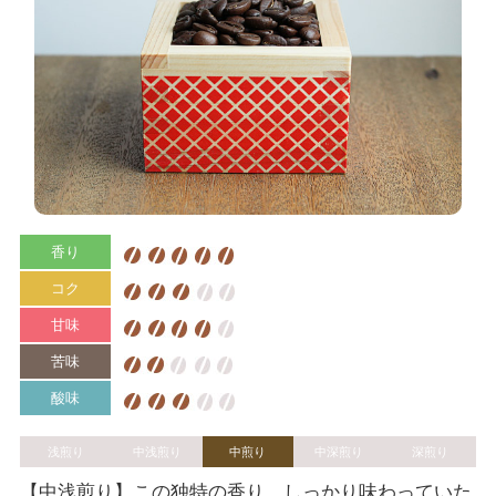
香り
コク
甘味
苦味
酸味
浅煎り
中浅煎り
中煎り
中深煎り
深煎り
【中浅煎り】この独特の香り、しっかり味わっていた