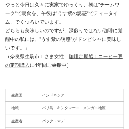
やっと今日は久々に実家でゆっくり、朝は”チームワ
ーク”で朝食を、午後は”うす紫の誘惑”でティータイ
ム、でくつろいでいます。
どちらも美味しいのですが、深煎りではない珈琲に覚
醒中の私には、”うす紫の誘惑”がドンピシャに美味し
いです。」
（奈良県生駒市Ｉさま女性
珈琲定期船：コーヒー豆
の定期購入
に4年間ご乗船中）
生産国
インドネシア
地域
バリ島 キンタマーニ メンガニ地区
生産者
パック・マデ