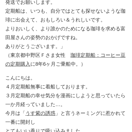
発送でお願いします。
定期船は、いつも、自分ではとても探せないような珈
琲に出会えて、おもしろい＆うれしいです。
よりおいしく、より誰かのためになる珈琲を求める富
田屋さんの姿勢のおかげですね。
ありがとうございます。」
（東京都中野区Ｆさま女性
珈琲定期船：コーヒー豆
の定期購入
に8年6ヶ月ご乗船中。）
こんにちは。
４月定期船無事に着船しております。
３月定期船の幸せ気分を漫画にしようと思っていたら
一か月経っていました…。
今月は「
うす紫の誘惑
」と言うネーミングに惹かれて
一番に開封し
とてもいい香りで吸い込みました。