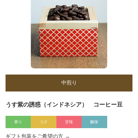
中煎り
うす紫の誘惑（インドネシア） コーヒー豆
香り
コク
甘味
酸味
ギフト包装をご希望の方 →