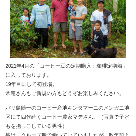
2021年4月の「
コーヒー豆の定期購入：珈琲定期船
」
に入っております。
19年目にして初登場。
常連さんもご新規の方もどうぞお楽しみください。
バリ島随一のコーヒー産地キンタマーニのメンガニ地
区にて四代続くコーヒー農家マデさん。（写真で子ど
もを抱っこしている男性）
彼は、クルーズ船で働いていていましたが、数年前よ