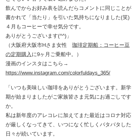
飲んでからお好み表を読んだらコメントに同じことが
書かれて「当たり」を引いた気持ちになりました(笑)
４月もコーヒーで幸せ気分です。
ありがとうございます(^^)」
（大阪府大阪市Hさま女性
珈琲定期船：コーヒー豆
の定期購入
に9ヶ月ご乗船中。）
漫画のインスタはこちら→
https://www.instagram.com/colorfuldays_365/
「いつも美味しい珈琲をありがとうございます。新学
期が始まりましたがご家族皆さま元気にお過ごしです
か。
私は新年度のアレコレに加えてまた最近はコロナ対応
が厳しくなってきて、いつになく忙しくバタバタした
日々が続いています。