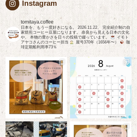
Instagram
tomitaya.coffee
日本を、もう一度好きになる。
2026.11.22、
完全紹介制の自
家焙煎コーヒー豆屋になります。
奈良から見える日本の文化
や、
本物の豊かさを日々の投稿で綴っています。
イモト
アヤコさんのコーヒー担当
屋号370年（1656年〜）
珈
琲定期船利用率73％