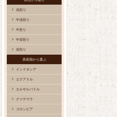
浅煎り
中浅煎り
中煎り
中深煎り
深煎り
原産国から選ぶ
インドネシア
エクアドル
エルサルバドル
グァテマラ
コロンビア