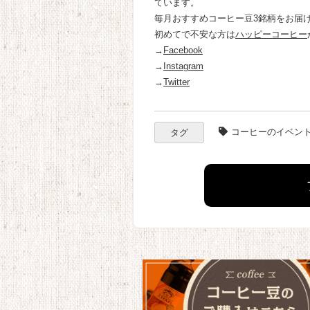
ています。
毎月おすすめコーヒー豆
3
銘柄をお届
初めてで不安な方は
ハッピーコーヒー
→
Facebook
→
Instagram
→
Twitter
コーヒーのイベン
タグ