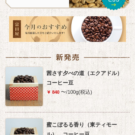
茜さす夕べの道（エクアドル）
コーヒー豆
〜/100g(税込)
￥ 840
蜜こぼるる香り（東ティモー
ル） コーヒー豆