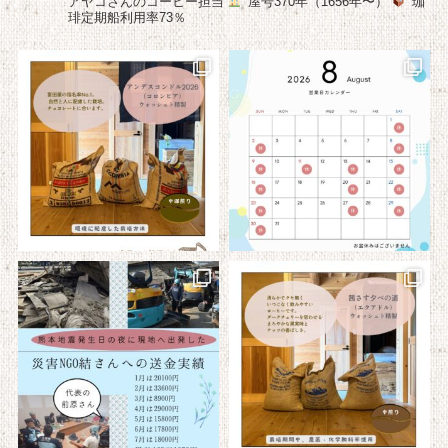
アヤコさんのコーヒー担当
屋号370年（1656年〜）
珈
琲定期船利用率73％