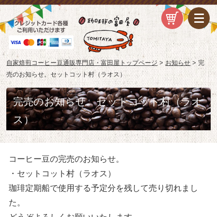
自家焙煎コーヒー豆通販専門店・富田屋トップページ
>
お知らせ
>
完
売のお知らせ。セットコット村（ラオス）
完売のお知らせ。セットコット村（ラオ
ス）
コーヒー豆の完売のお知らせ。
・セットコット村（ラオス）
珈琲定期船で使用する予定分を残して売り切れまし
た。