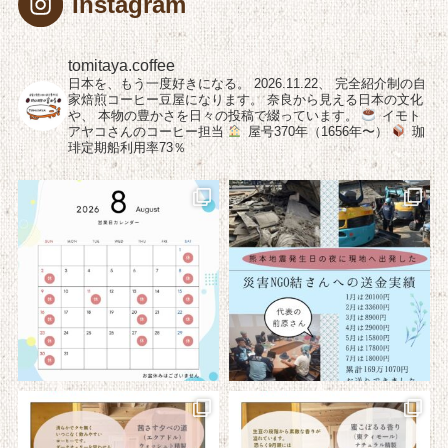
Instagram
tomitaya.coffee
日本を、もう一度好きになる。
2026.11.22、
完全紹介制の自
家焙煎コーヒー豆屋になります。
奈良から見える日本の文化
や、
本物の豊かさを日々の投稿で綴っています。
イモト
アヤコさんのコーヒー担当
屋号370年（1656年〜）
珈
琲定期船利用率73％