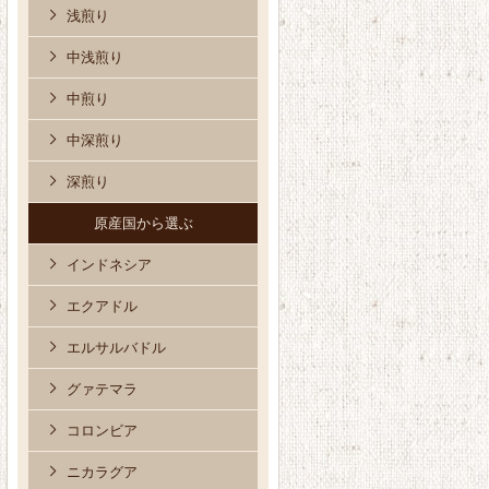
浅煎り
中浅煎り
中煎り
中深煎り
深煎り
原産国から選ぶ
インドネシア
エクアドル
エルサルバドル
グァテマラ
コロンビア
ニカラグア