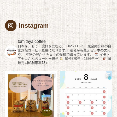
Instagram
tomitaya.coffee
日本を、もう一度好きになる。
2026.11.22、
完全紹介制の自
家焙煎コーヒー豆屋になります。
奈良から見える日本の文化
や、
本物の豊かさを日々の投稿で綴っています。
イモト
アヤコさんのコーヒー担当
屋号370年（1656年〜）
珈
琲定期船利用率73％