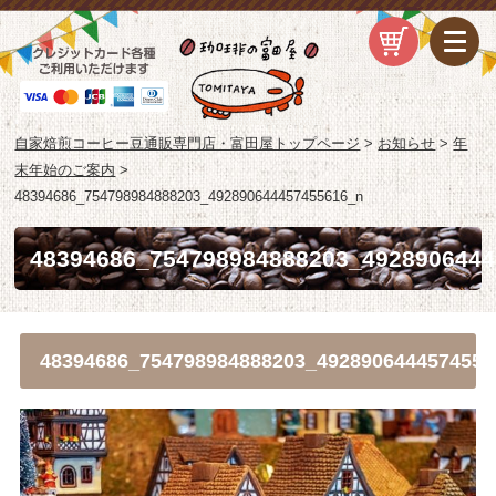
自家焙煎コーヒー豆通販専門店・富田屋トップページ
>
お知らせ
>
年
末年始のご案内
>
48394686_754798984888203_492890644457455616_n
48394686_754798984888203_4928906444
48394686_754798984888203_4928906444574556