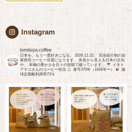
Instagram
tomitaya.coffee
日本を、もう一度好きになる。
2026.11.22、
完全紹介制の自
家焙煎コーヒー豆屋になります。
奈良から見える日本の文化
や、
本物の豊かさを日々の投稿で綴っています。
イモト
アヤコさんのコーヒー担当
屋号370年（1656年〜）
珈
琲定期船利用率73％