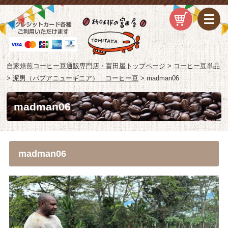
自家焙煎コーヒー豆通販専門店・富田屋トップページ
>
コーヒー豆単品
>
泥男（パプアニューギニア） コーヒー豆
>
madman06
madman06
madman06