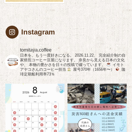
Instagram
tomitaya.coffee
日本を、もう一度好きになる。
2026.11.22、
完全紹介制の自
家焙煎コーヒー豆屋になります。
奈良から見える日本の文化
や、
本物の豊かさを日々の投稿で綴っています。
イモト
アヤコさんのコーヒー担当
屋号370年（1656年〜）
珈
琲定期船利用率73％