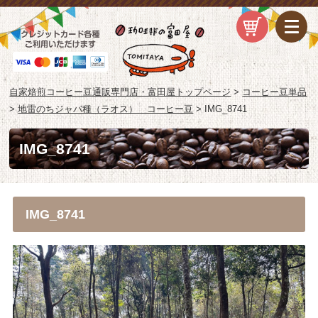
自家焙煎コーヒー豆通販専門店・富田屋トップページ
>
コーヒー豆単品
>
地雷のちジャバ種（ラオス） コーヒー豆
>
IMG_8741
IMG_8741
IMG_8741