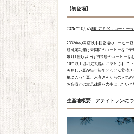
【初登場】
2025年10月の
珈琲定期船：コーヒー豆
2002年の開店以来初登場のコーヒー
珈琲定期船は未開拓のコーヒーをご乗
毎月1種類以上は初登場のコーヒーを
16年以上珈琲定期船にご乗船されて
美味しい豆が毎年毎年どんどん蓄積さ
気に入った豆、お客さんからの人気の
お客様との意思疎通を大事にしたいと
生産地概要 アティトランにつ