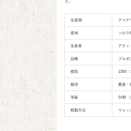
た。
生産国
グァテ
産地
ソロラ
生産者
アティ
品種
ブルボ
標高
1350－
栽培
農薬・
等級
SHB （S
精製方法
ウォッ