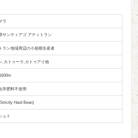
マラ
県サンティアゴ アティトラン
トラン地域周辺の小規模生産者
ン,カトゥーラ,カトゥアイ他
1600m
化学肥料不使用
trictly Hard Bean)
シュト