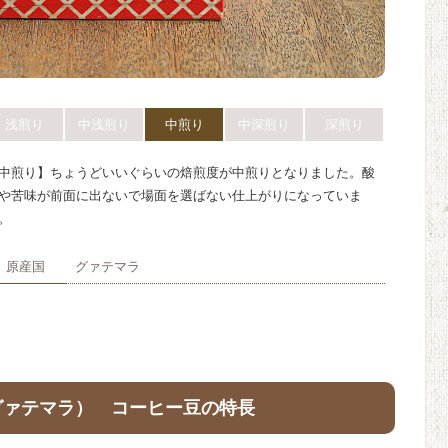
浅煎り
中浅煎り
中煎り
中深煎り
深煎り
中煎り】ちょうどいいぐらいの焙煎度が中煎りとなりました。酸
や苦味が前面に出ないで場面を選ばない仕上がりになっていま
。
原産国
グァテマラ
グァテマラ） コーヒー豆の特長