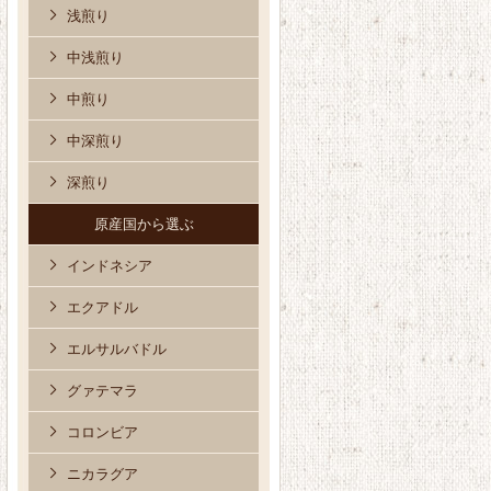
浅煎り
中浅煎り
中煎り
中深煎り
深煎り
原産国から選ぶ
インドネシア
エクアドル
エルサルバドル
グァテマラ
コロンビア
ニカラグア