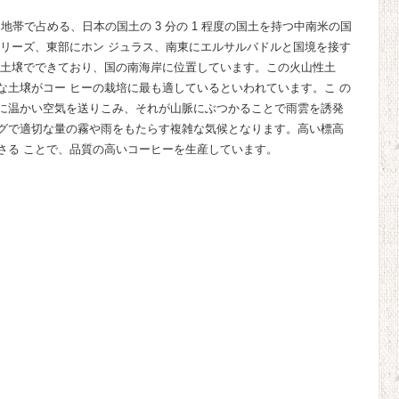
地帯で占める、日本の国土の 3 分の 1 程度の国土を持つ中南米の国
ベリーズ、東部にホン ジュラス、南東にエルサルバドルと国境を接す
性土壌でできており、国の南海岸に位置しています。この火山性土
な土壌がコー ヒーの栽培に最も適しているといわれています。こ の
に温かい空気を送りこみ、それが山脈にぶつかることで雨雲を誘発
グで適切な量の霧や雨をもたらす複雑な気候となります。高い標高
さる ことで、品質の高いコーヒーを生産しています。