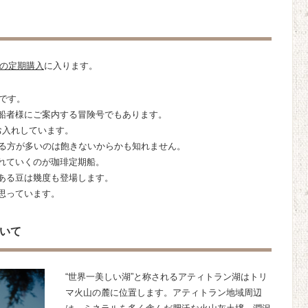
の定期購入
に入ります。
豆です。
船者様にご案内する冒険号でもあります。
お入れしています。
いる方が多いのは飽きないからかも知れません。
れていくのが珈琲定期船。
ある豆は幾度も登場します。
思っています。
いて
“世界一美しい湖”と称されるアティトラン湖はトリ
マ火山の麓に位置します。アティトラン地域周辺