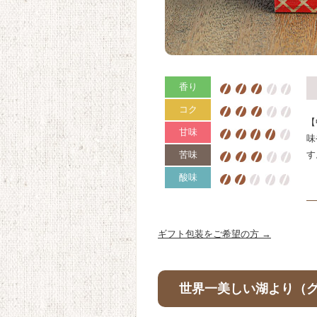
香り
コク
【
甘味
味
苦味
す
酸味
ギフト包装をご希望の方 →
世界一美しい湖より（