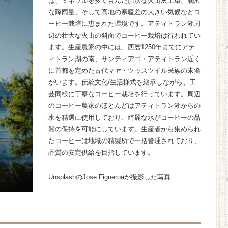
は、ミネラルを多く含んだ肥沃な火山灰土壌、潤沢
な降雨量、そして高地の寒暖差の大きい気候などコ
ーヒー栽培に恵まれた環境です。アティトラン湖周
辺の壮大な火山の斜面でコーヒー栽培は行われてい
ます。生産農家の中には、西暦1250年までにアテ
ィトラン湖の南、サンティアゴ・アティトラン近く
に首都を定めた古代マヤ・ツゥスツイル民族の末裔
がいます。伝統文化/生活様式を継承しながら、工
芸同様に丁寧なコーヒー栽培を行っています。周辺
のコーヒー農家のほとんどはアティトラン湖からの
水を精選に使用しており、綺麗な水がコーヒーの品
質の保持を可能にしています。生産者から集められ
たコーヒーは地域の精製所で一括管理されており、
品質の安定供給を目指しています。
Unsplash
の
Jose Figueroa
が撮影した写真