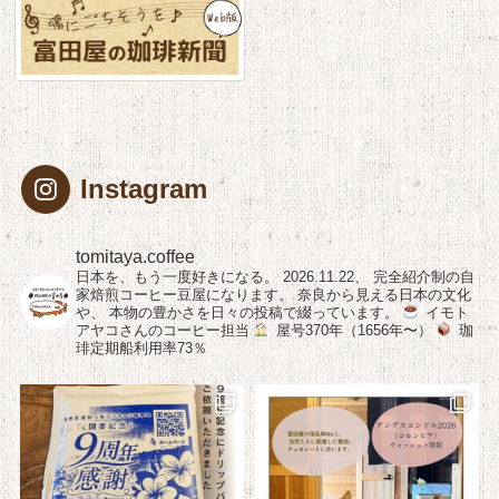
Instagram
tomitaya.coffee
日本を、もう一度好きになる。
2026.11.22、
完全紹介制の自
家焙煎コーヒー豆屋になります。
奈良から見える日本の文化
や、
本物の豊かさを日々の投稿で綴っています。
イモト
アヤコさんのコーヒー担当
屋号370年（1656年〜）
珈
琲定期船利用率73％