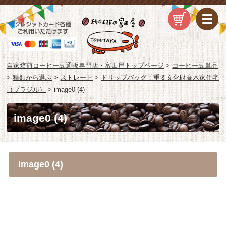
自家焙煎コーヒー豆通販専門店・富田屋トップページ
>
コーヒー豆単品
>
種類から選ぶ
>
ストレート
>
ドリップバッグ：重要文化財高木家住宅
（ブラジル）
>
image0 (4)
image0 (4)
image0 (4)