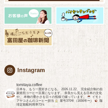
Instagram
tomitaya.coffee
日本を、もう一度好きになる。
2026.11.22、
完全紹介制の自
家焙煎コーヒー豆屋になります。
奈良から見える日本の文化
や、
本物の豊かさを日々の投稿で綴っています。
イモト
アヤコさんのコーヒー担当
屋号370年（1656年〜）
珈
琲定期船利用率73％