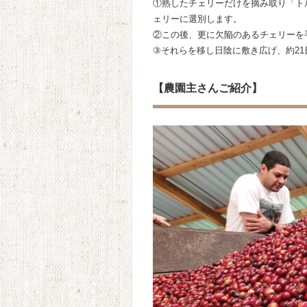
①熟したチェリーだけを摘み取り「ト
ェリーに選別します。
②この後、更に欠陥のあるチェリーを
③それらを移し日陰に敷き広げ、約2
【農園主さんご紹介】