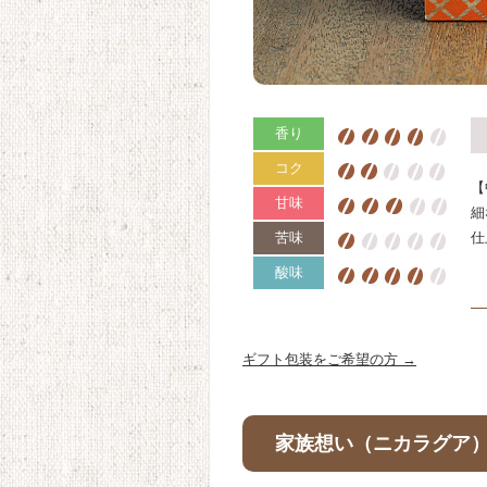
香り
コク
【
甘味
細
苦味
仕
酸味
ギフト包装をご希望の方 →
家族想い（ニカラグア