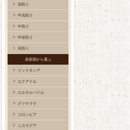
浅煎り
中浅煎り
中煎り
中深煎り
深煎り
原産国から選ぶ
インドネシア
エクアドル
エルサルバドル
グァテマラ
コロンビア
ニカラグア