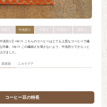
浅煎り
中浅煎り
中煎り
中深煎り
深煎り
中浅煎り】<br /> こちらのコーヒーはとても上質なコーヒーで繊
な印象。<br /> この繊細さを壊さないよう、中浅煎りでさらっと
上げました。
原産国
ニカラグア
） コーヒー豆の特長