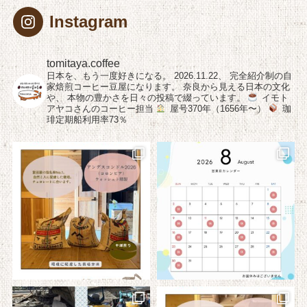
Instagram
tomitaya.coffee
日本を、もう一度好きになる。
2026.11.22、
完全紹介制の自
家焙煎コーヒー豆屋になります。
奈良から見える日本の文化
や、
本物の豊かさを日々の投稿で綴っています。
イモト
アヤコさんのコーヒー担当
屋号370年（1656年〜）
珈
琲定期船利用率73％