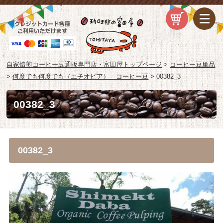
自家焙煎コーヒー豆通販専門店・富田屋トップページ
>
コーヒー豆単品
>
何度でも何度でも（エチオピア） コーヒー豆
>
00382_3
00382_3
00382_3