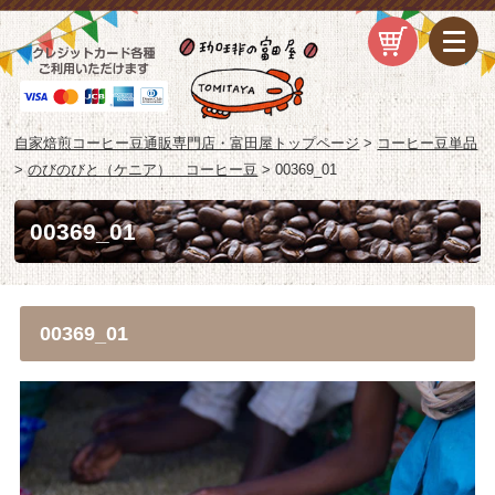
自家焙煎コーヒー豆通販専門店・富田屋トップページ
>
コーヒー豆単品
>
のびのびと（ケニア） コーヒー豆
>
00369_01
00369_01
00369_01