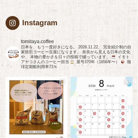
Instagram
tomitaya.coffee
日本を、もう一度好きになる。
2026.11.22、
完全紹介制の自
家焙煎コーヒー豆屋になります。
奈良から見える日本の文化
や、
本物の豊かさを日々の投稿で綴っています。
イモト
アヤコさんのコーヒー担当
屋号370年（1656年〜）
珈
琲定期船利用率73％