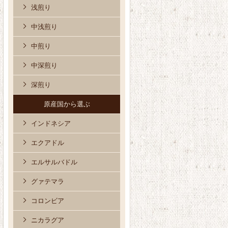
浅煎り
中浅煎り
中煎り
中深煎り
深煎り
原産国から選ぶ
インドネシア
エクアドル
エルサルバドル
グァテマラ
コロンビア
ニカラグア