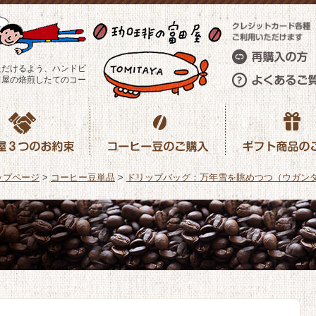
ただけるよう、ハンドピ
田屋の焙煎したてのコー
ップページ
>
コーヒー豆単品
>
ドリップバッグ：万年雪を眺めつつ（ウガン