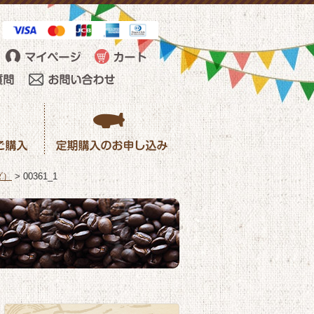
ダ）
>
00361_1