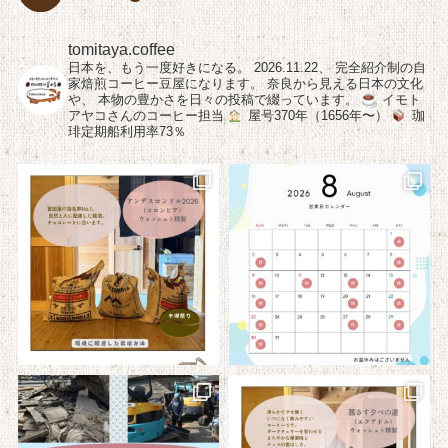
tomitaya.coffee
日本を、もう一度好きになる。
2026.11.22、
完全紹介制の自
家焙煎コーヒー豆屋になります。
奈良から見える日本の文化
や、
本物の豊かさを日々の投稿で綴っています。
イモト
アヤコさんのコーヒー担当
屋号370年（1656年〜）
珈
琲定期船利用率73％