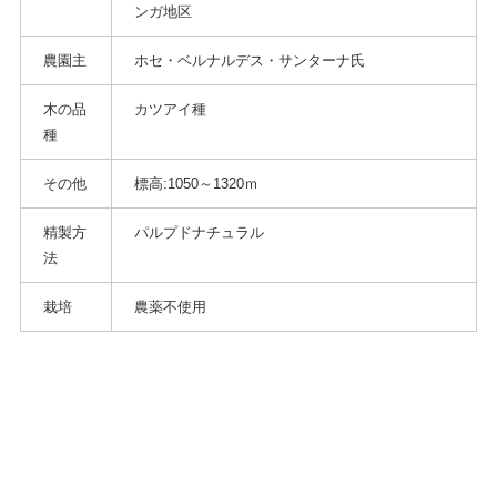
ンガ地区
農園主
ホセ・ベルナルデス・サンターナ氏
木の品
カツアイ種
種
その他
標高:
1050
～
1320
ｍ
精製方
パルプドナチュラル
法
栽培
農薬不使用