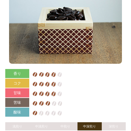
香り
コク
甘味
苦味
酸味
浅煎り
中浅煎り
中煎り
中深煎り
深煎り