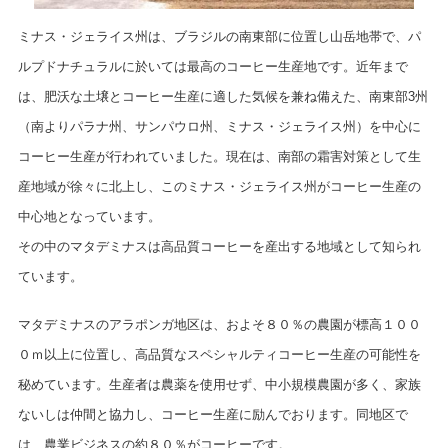
ミナス・ジェライス州は、ブラジルの南東部に位置し山岳地帯で、パ
ルプドナチュラルに於いては最高のコーヒー生産地です。近年まで
は、肥沃な土壌とコーヒー生産に適した気候を兼ね備えた、南東部
3
州
（南よりパラナ州、サンパウロ州、ミナス・ジェライス州）を中心に
コーヒー生産が行われていました。現在は、南部の霜害対策として生
産地域が徐々に北上し、このミナス・ジェライス州がコーヒー生産の
中心地となっています。
その中のマタデミナスは高品質コーヒーを産出する地域として知られ
ています。
マタデミナスのアラポンガ地区は、およそ８０％の農園が標高１００
０ｍ以上に位置し、高品質なスペシャルティコーヒー生産の可能性を
秘めています。生産者は農薬を使用せず、中小規模農園が多く、家族
ないしは仲間と協力し、コーヒー生産に励んでおります。同地区で
は、農業ビジネスの約８０％がコーヒーです。