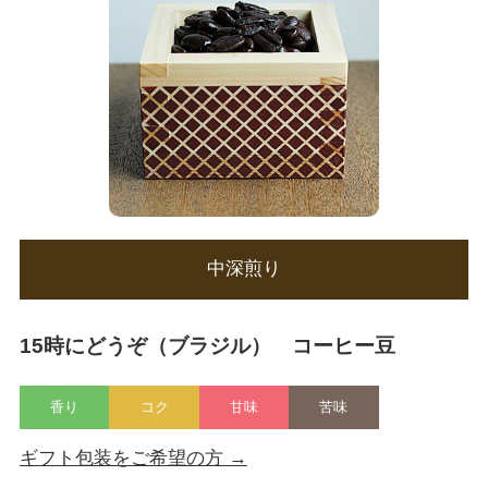
中深煎り
15時にどうぞ（ブラジル） コーヒー豆
香り
コク
甘味
苦味
ギフト包装をご希望の方 →