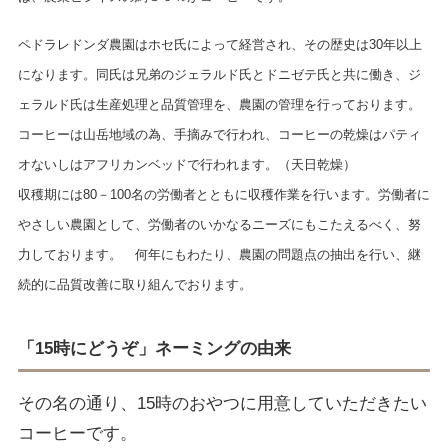
ペドラレドンダ農園はホセ氏によって経営され、その歴史は
30
年以上
になります。同氏は兄弟のジェラルド氏とドニゼテ氏と共に働き、ジ
ェラルド氏は生産処理と品質管理を、農園の管理を行っております。
コーヒーは山岳地域の為、手摘みで行われ、コーヒーの乾燥はパティ
オないしはアフリカンベッドで行われます。（天日乾燥）
収穫期には
80
－
100
名の労働者とともに収穫作業を行います。労働者に
やさしい農園として、労働者のいかなるニーズにもこたえるべく、努
力しております。 何年にもわたり、農園の問題点の抽出を行い、継
続的に品質改善に取り組んでおります。
「15時にどうぞ」ネーミングの由来
その名の通り、15時のおやつに用意していただきたい
コーヒーです。