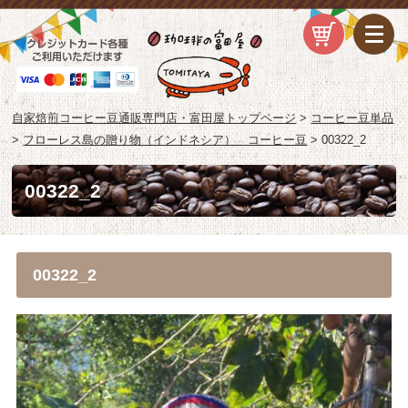
自家焙煎コーヒー豆通販専門店・富田屋トップページ
>
コーヒー豆単品
>
フローレス島の贈り物（インドネシア） コーヒー豆
>
00322_2
00322_2
00322_2