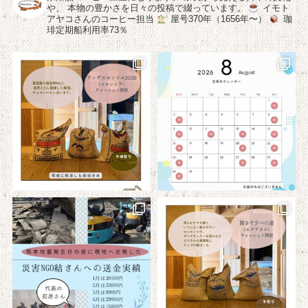
や、
本物の豊かさを日々の投稿で綴っています。
イモト
アヤコさんのコーヒー担当
屋号370年（1656年〜）
珈
琲定期船利用率73％