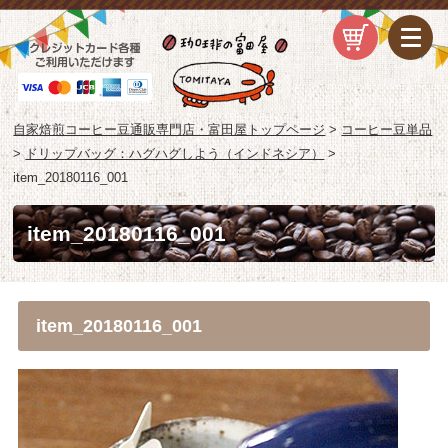
自家焙煎コーヒー豆通販専門店・富田屋トップページ
>
コーヒー豆単品
>
ドリップバッグ：ハグハグしよう（インドネシア）
>
item_20180116_001
item_20180116_001
item_20180116_001