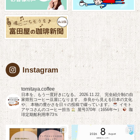
Instagram
tomitaya.coffee
日本を、もう一度好きになる。
2026.11.22、
完全紹介制の自
家焙煎コーヒー豆屋になります。
奈良から見える日本の文化
や、
本物の豊かさを日々の投稿で綴っています。
イモト
アヤコさんのコーヒー担当
屋号370年（1656年〜）
珈
琲定期船利用率73％