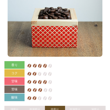
香り
コク
甘味
苦味
酸味
浅煎り
中浅煎り
中煎り
中深煎り
深煎り