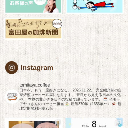
Instagram
tomitaya.coffee
日本を、もう一度好きになる。
2026.11.22、
完全紹介制の自
家焙煎コーヒー豆屋になります。
奈良から見える日本の文化
や、
本物の豊かさを日々の投稿で綴っています。
イモト
アヤコさんのコーヒー担当
屋号370年（1656年〜）
珈
琲定期船利用率73％