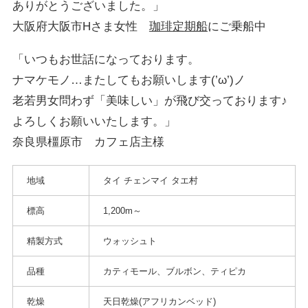
ありがとうございました。」
大阪府大阪市Hさま女性
珈琲定期船
にご乗船中
「いつもお世話になっております。
ナマケモノ…またしてもお願いします(’ω’)ノ
老若男女問わず「美味しい」が飛び交っております♪
よろしくお願いいたします。」
奈良県橿原市 カフェ店主様
地域
タイ チェンマイ タエ村
標高
1,200m～
精製方式
ウォッシュト
品種
カティモール、ブルボン、ティピカ
乾燥
天日乾燥(アフリカンベッド)