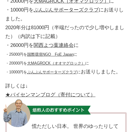
・20000円を
大MAGROCK（オオマグロック）
に
・10000円を
ぶんぶんサポーターズクラブ
にお送りし
ました。
2020年分は81000円（半端だったので少し増やしまし
た）（内訳は下に記載）
・26000円を
関西よつ葉連絡会
に
・25000円を
国際環境NGO FoE Japan
に
・20000円を
大MAGROCK（オオマグロック）
に
お送りしました。
・10000円を
ぶんぶんサポーターズクラブ
に
詳しくは↓
★バイセンマンブログ（寄付について）
慌ただしい日本。 世界のゆったりして