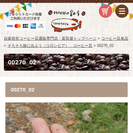
自家焙煎コーヒー豆通販専門店・富田屋トップページ
>
コーヒー豆単品
>
そろそろ旅に出よう（コロンビア） コーヒー豆
>
00270_02
00270_02
00270_02