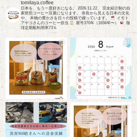
tomitaya.coffee
日本を、もう一度好きになる。
2026.11.22、
完全紹介制の自
家焙煎コーヒー豆屋になります。
奈良から見える日本の文化
や、
本物の豊かさを日々の投稿で綴っています。
イモト
アヤコさんのコーヒー担当
屋号370年（1656年〜）
珈
琲定期船利用率73％