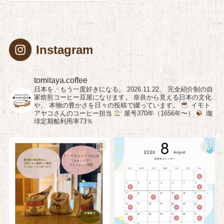
Instagram
tomitaya.coffee
日本を、もう一度好きになる。
2026.11.22、
完全紹介制の自
家焙煎コーヒー豆屋になります。
奈良から見える日本の文化
や、
本物の豊かさを日々の投稿で綴っています。
イモト
アヤコさんのコーヒー担当
屋号370年（1656年〜）
珈
琲定期船利用率73％