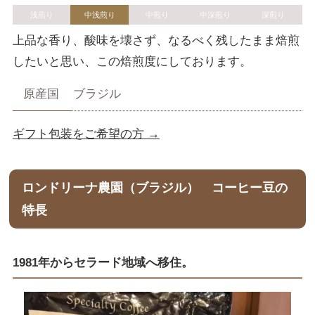
浅煎り
中浅煎り
中煎り
中深煎り
深煎り
上品な香り、酸味を壊さず、なるべく残したまま焙煎
したいと思い、この焙煎度にしております。
原産国
ブラジル
ギフト包装をご希望の方 →
ロンドリーナ農園（ブラジル） コーヒー豆の
特長
1981年からセラード地域へ移住。