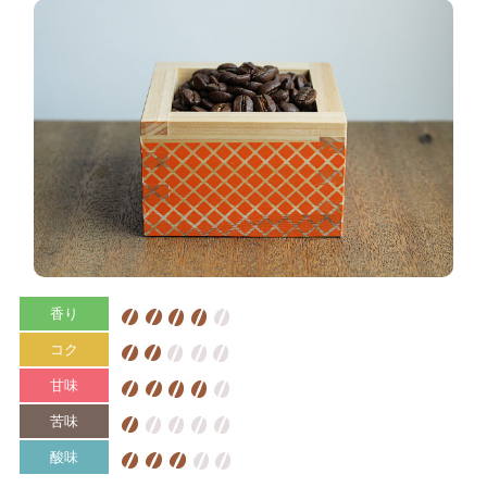
香り
コク
甘味
苦味
酸味