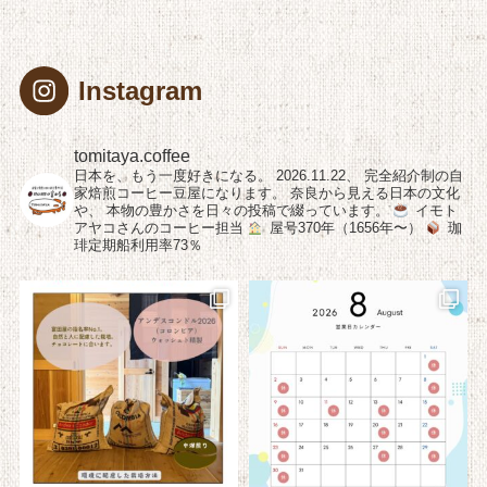
Instagram
tomitaya.coffee
日本を、もう一度好きになる。
2026.11.22、
完全紹介制の自
家焙煎コーヒー豆屋になります。
奈良から見える日本の文化
や、
本物の豊かさを日々の投稿で綴っています。
イモト
アヤコさんのコーヒー担当
屋号370年（1656年〜）
珈
琲定期船利用率73％