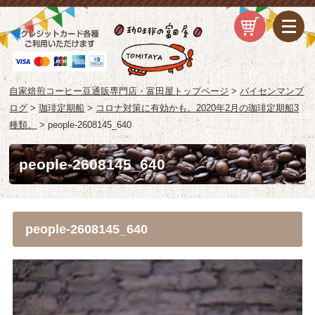
自家焙煎コーヒー豆通販専門店・富田屋トップページ
>
バイセンマンブ
ログ
>
珈琲定期船
>
コロナ対策に有効かも。2020年2月の珈琲定期船3
種類。
>
people-2608145_640
people-2608145_640
people-2608145_640