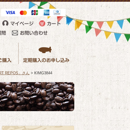
T REPOS」さん
>
KIMG3844