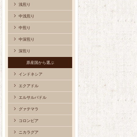
浅煎り
中浅煎り
中煎り
中深煎り
深煎り
原産国から選ぶ
インドネシア
エクアドル
エルサルバドル
グァテマラ
コロンビア
ニカラグア