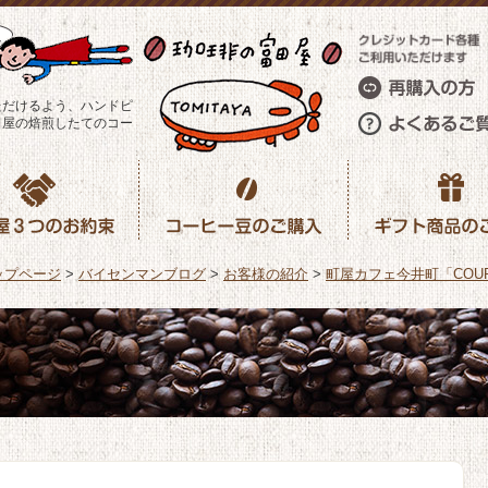
ただけるよう、ハンドピ
田屋の焙煎したてのコー
ップページ
>
バイセンマンブログ
>
お客様の紹介
>
町屋カフェ今井町「COUR