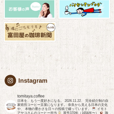
Instagram
tomitaya.coffee
日本を、もう一度好きになる。
2026.11.22、
完全紹介制の自
家焙煎コーヒー豆屋になります。
奈良から見える日本の文化
や、
本物の豊かさを日々の投稿で綴っています。
イモト
アヤコさんのコーヒー担当
屋号370年（1656年〜）
珈