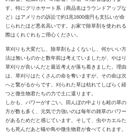
す。特にグリホサート系（商品名はラウンドアップな
ど）はアメリカの訴訟で約1兆1600億円も支払いが命
じられたほど悪名高いです。お家で除草剤を使われる
際はくれぐれもご用心ください。
草刈りも大変だし、除草剤もよくないし、何かいい方
法は無いものかと数年前は考えていましたが、やはり
草刈りが良いんだと最近考えが落ち着きました。理由
は、草刈りはたくさんの命を奪いますが、その命は次
へと繋がるからです。刈られた草は枯れてしばらく経
つと微生物君たちの力で土に還ります。
しかも、パワーがすごい。田んぼの中よりも畦の草の
方が数も多く、元気で力強いのは毎年の雑草のパワー
があるためだと感じています。そして、虫やカエルた
ちも死んだあと蟻や鳥や微生物君が食べてくれます。