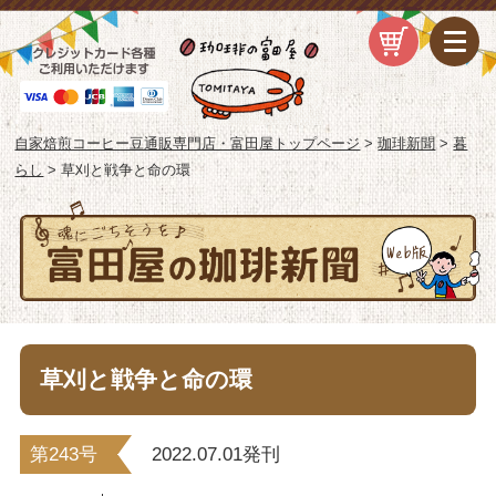
自家焙煎コーヒー豆通販専門店・富田屋トップページ
>
珈琲新聞
>
暮
らし
>
草刈と戦争と命の環
草刈と戦争と命の環
2022.07.01発刊
第243号