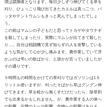
僕は蹂躙者となります。毎日少しずつ伸びてくる草を
刈り、ひょっこり飛び出てきたカエルは真っ二つ、バ
ッタやテントウムシもきっと死んでしまったでしょ
う。
この前はマムシの子どもだと思ってトカゲやタウナギ
を殺してしまったり、実際にマムシが出てきて殺した
り…。自分は戦闘機で見ず知らずの人を攻撃している
ような気がして心が少し痛みます。農作業していて浮
かぶのは弔いの歌ばかり、と誰かが言っていましたが
その通りです。
５時間もの時間をかけての草刈りではガソリンは1.5
リットル使いますが、刈ったそばから草はグングン伸
びてきます。草を畦から無くすだけだったら、除草剤
でも出来るかもしれません。が、農作業する人の体へ
の影響、近隣の人への影響、作物への影響はありま