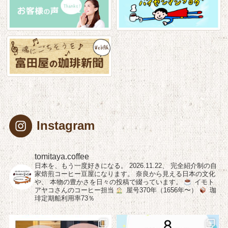
Instagram
tomitaya.coffee
日本を、もう一度好きになる。
2026.11.22、
完全紹介制の自
家焙煎コーヒー豆屋になります。
奈良から見える日本の文化
や、
本物の豊かさを日々の投稿で綴っています。
イモト
アヤコさんのコーヒー担当
屋号370年（1656年〜）
珈
琲定期船利用率73％