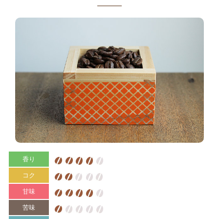
香り
コク
甘味
苦味