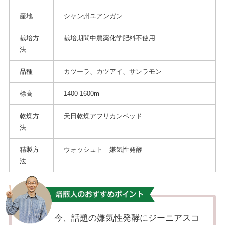
産地
シャン州ユアンガン
栽培方
栽培期間中農薬化学肥料不使用
法
品種
カツーラ、カツアイ、サンラモン
標高
1400-1600m
乾燥方
天⽇乾燥アフリカンベッド
法
精製方
ウォッシュト 嫌気性発酵
法
今、話題の嫌気性発酵にジーニアスコ