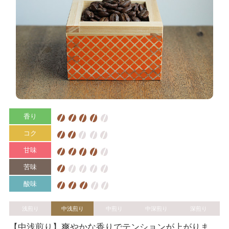
香り
コク
甘味
苦味
酸味
浅煎り
中浅煎り
中煎り
中深煎り
深煎り
【中浅煎り】爽やかな香りでテンションが上がりま