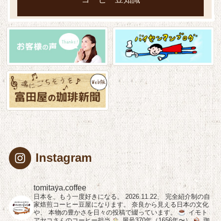
Instagram
tomitaya.coffee
日本を、もう一度好きになる。
2026.11.22、
完全紹介制の自
家焙煎コーヒー豆屋になります。
奈良から見える日本の文化
や、
本物の豊かさを日々の投稿で綴っています。
イモト
アヤコさんのコーヒー担当
屋号370年（1656年〜）
珈