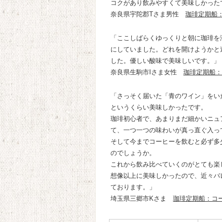
コクがあり飲みやすくて美味しかった
奈良県宇陀郡Tさま男性
珈琲定期船
「ここしばらくゆっくりと朝に珈琲を
にしていました。どれを開けようかと
した。優しい酸味で美味しいです。」
奈良県生駒市Iさま女性
珈琲定期船：
「さっそく届いた「青のワイン」をい
というくらい美味しかったです。
珈琲初心者で、あまりまだ細かいニュ
て、一つ一つの味わいが真っ直ぐ入っ
そして今までコーヒーを飲むと必ず多
のでしょうか。
これから飲み比べていくのがとても楽
想像以上に美味しかったので、近々バ
ております。」
埼玉県三郷市Kさま
珈琲定期船：コ