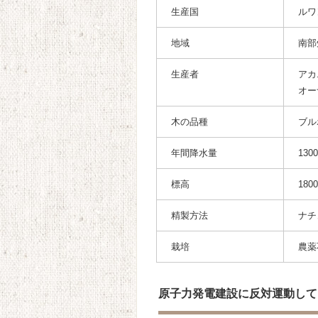
生産国
ルワ
地域
南部
生産者
アカ
オー
木の品種
ブル
年間降水量
13
標高
180
精製方法
ナチ
栽培
農薬
原子力発電建設に反対運動して