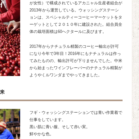
が女性）で構成されているアカニャル生産者組合が
2013年から運営している。ウォッシングステーシ
ョンは、スペシャルティーコーヒーマーケットをタ
ーゲットとして２０１０年に建設された。組合員全
体の栽培面積は60へクタールに及びます。
2017年からナチュラル精製のコーヒー輸出が許可
になり今年で3年目！2016年にもナチュラルは作っ
てみたものの、輸出許可が下りませんでした。中米
から始まったワインフレーバーのナチュラル精製が
ようやくルワンダまでやってきました。
来
フギ・ウォッシングステーションでは青い作業着で
仕事をしています。
黒い肌に青い服、そして赤い実。
鮮やかな色。