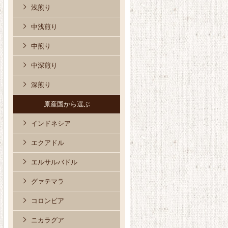
浅煎り
中浅煎り
中煎り
中深煎り
深煎り
原産国から選ぶ
インドネシア
エクアドル
エルサルバドル
グァテマラ
コロンビア
ニカラグア