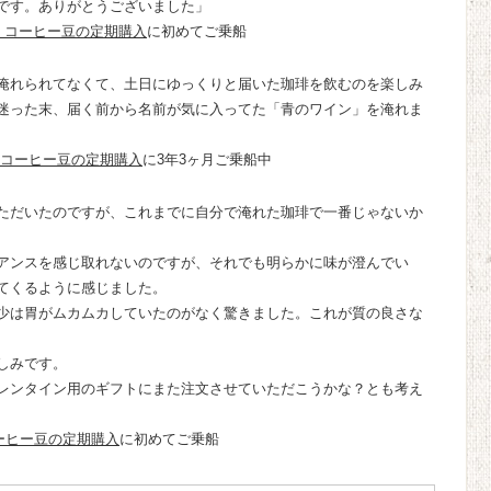
です。ありがとうございました」
：コーヒー豆の定期購入
に初めてご乗船
淹れられてなくて、土日にゆっくりと届いた珈琲を飲むのを楽しみ
迷った末、届く前から名前が気に入ってた「青のワイン」を淹れま
コーヒー豆の定期購入
に3年3ヶ月ご乗船中
ただいたのですが、これまでに自分で淹れた珈琲で一番じゃないか
アンスを感じ取れないのですが、それでも明らかに味が澄んでい
てくるように感じました。
少は胃がムカムカしていたのがなく驚きました。これが質の良さな
しみです。
レンタイン用のギフトにまた注文させていただこうかな？とも考え
ーヒー豆の定期購入
に初めてご乗船