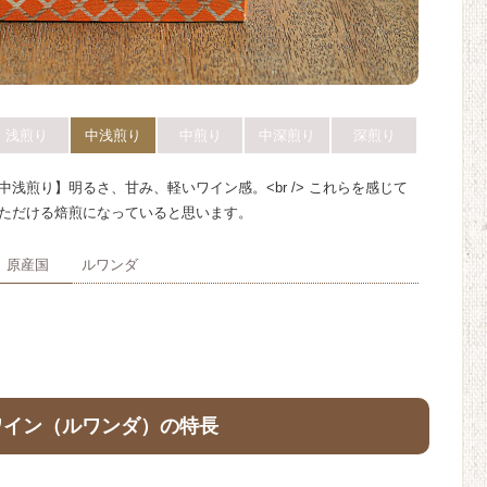
浅煎り
中浅煎り
中煎り
中深煎り
深煎り
中浅煎り】明るさ、甘み、軽いワイン感。<br /> これらを感じて
ただける焙煎になっていると思います。
原産国
ルワンダ
ワイン（ルワンダ）の特長