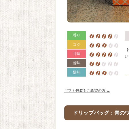
香り
コク
【
甘味
い
苦味
酸味
ギフト包装をご希望の方 →
ドリップバッグ：青の