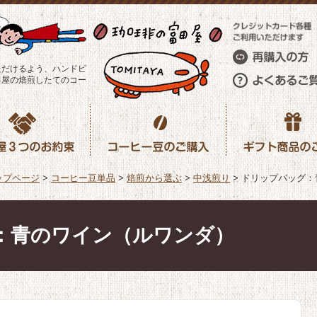
ただけるよう、ハンドピ
田屋の焙煎したてのコー
ップページ
>
コーヒー豆単品
>
焙煎から選ぶ
>
中浅煎り
>
ドリップバッグ：
：青のワイン（ルワンダ）