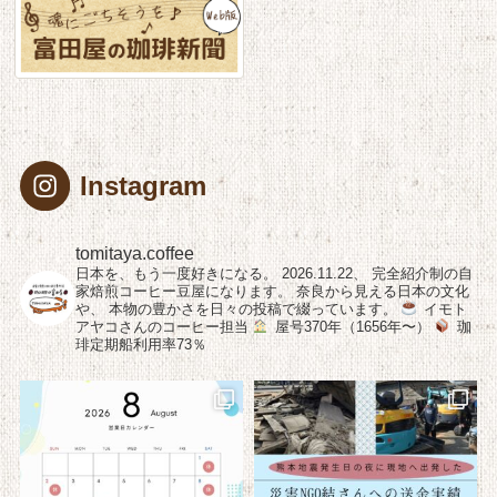
Instagram
tomitaya.coffee
日本を、もう一度好きになる。
2026.11.22、
完全紹介制の自
家焙煎コーヒー豆屋になります。
奈良から見える日本の文化
や、
本物の豊かさを日々の投稿で綴っています。
イモト
アヤコさんのコーヒー担当
屋号370年（1656年〜）
珈
琲定期船利用率73％