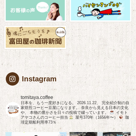
Instagram
tomitaya.coffee
日本を、もう一度好きになる。
2026.11.22、
完全紹介制の自
家焙煎コーヒー豆屋になります。
奈良から見える日本の文化
や、
本物の豊かさを日々の投稿で綴っています。
イモト
アヤコさんのコーヒー担当
屋号370年（1656年〜）
珈
琲定期船利用率73％