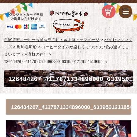
自家焙煎コーヒー豆通販専門店・富田屋トップページ
>
バイセンマンブ
ログ
>
珈琲定期船
>
コーヒータイムが楽しくてついつい飲み過ぎてし
まいます（お客様の声）
>
126484267_4117871334896000_6319501211854516699_n
126484267_4117871334896000_63195012
126484267_4117871334896000_63195012118545