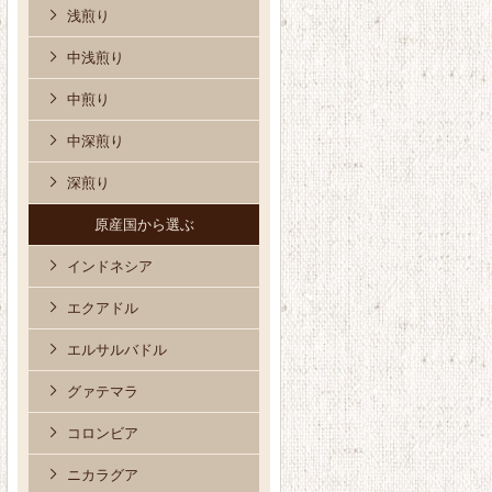
浅煎り
中浅煎り
中煎り
中深煎り
深煎り
原産国から選ぶ
インドネシア
エクアドル
エルサルバドル
グァテマラ
コロンビア
ニカラグア