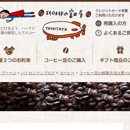
ただけるよう、ハンドピ
田屋の焙煎したてのコー
ップページ
>
バイセンマンブログ
>
コーヒー
>
コーヒー豆の精製方法は香り